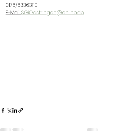
0176/63363110
E-Mail: 
SGiOestringen@online.de