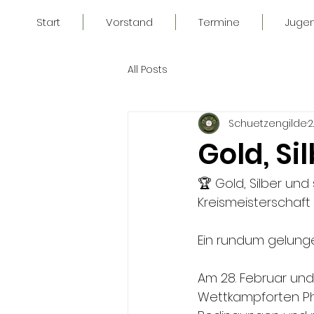
Start
Vorstand
Termine
Juge
All Posts
Schuetzengilde
2
Gold, Si
🏆 Gold, Silber un
Kreismeisterschaft
Ein rundum gelung
Am 28. Februar und 
Wettkampforten Phi