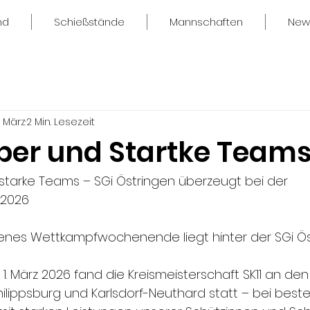
nd
Schießstände
Mannschaften
New
. März
2 Min. Lesezeit
lber und Startke Team
d starke Teams – SGi Östringen überzeugt bei der 
 2026
enes Wettkampfwochenende liegt hinter der SGi Ös
1. März 2026 fand die Kreismeisterschaft SK11 an den
lippsburg und Karlsdorf-Neuthard statt – bei best