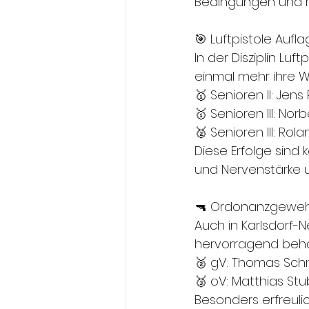
Bedingungen und m
🎯 Luftpistole Aufl
In der Disziplin Lu
einmal mehr ihre W
🥇 Senioren II: Jens
🥇 Senioren III: No
🥈 Senioren III: Rol
Diese Erfolge sind k
und Nervenstärke u
🔫 Ordonanzgewehr
Auch in Karlsdorf-
hervorragend beh
🥈 gV: Thomas Schnu
🥉 oV: Matthias Stub
Besonders erfreul