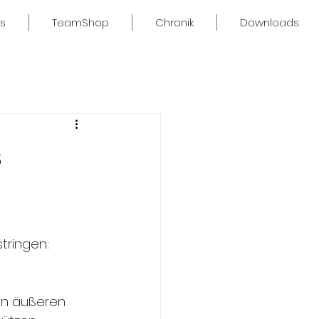
s
TeamShop
Chronik
Downloads
s
tringen:
 
en äußeren 