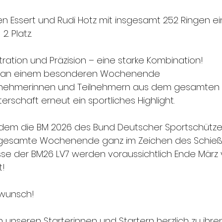
fen Essert und Rudi Hotz mit insgesamt 252 Ringen ei
. Platz.
ration und Präzision – eine starke Kombination!
ur an einem besonderen Wochenende
eilnehmerinnen und Teilnehmern aus dem gesamten 
terschaft erneut ein sportliches Highlight.
zudem die BM 2026 des Bund Deutscher Sportschützen 
 gesamte Wochenende ganz im Zeichen des Schießs
sse der BM26 LV7 werden voraussichtlich Ende März v
t!
kwunsch!
en unseren Starterinnen und Startern herzlich zu ihren