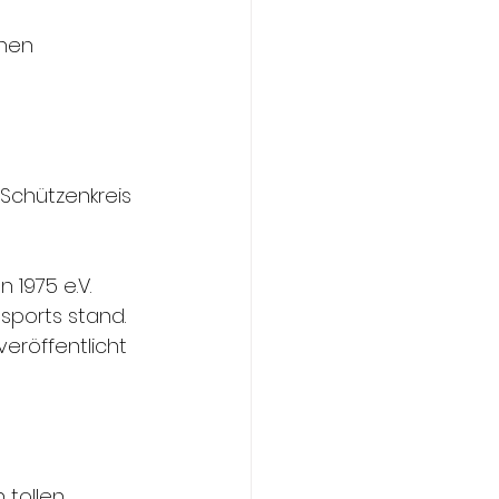
nen 
Schützenkreis 
1975 e.V. 
ports stand.
eröffentlicht 
 tollen 