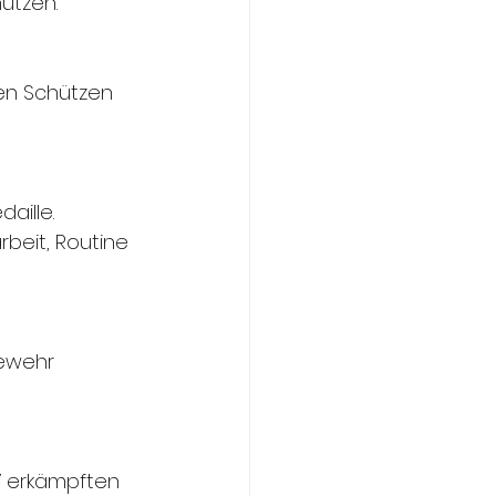
ützen.
nen Schützen 
aille.
rbeit, Routine 
ewehr 
 erkämpften 