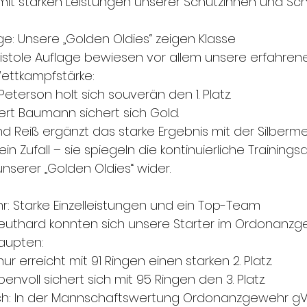
it starken Leistungen unserer Schützinnen und Sch
age: Unsere „Golden Oldies“ zeigen Klasse
ftpistole Auflage bewiesen vor allem unsere erfahre
ettkampfstärke:
 Peterson holt sich souverän den 1. Platz.
rbert Baumann sichert sich Gold.
and Reiß ergänzt das starke Ergebnis mit der Silbermed
ein Zufall – sie spiegeln die kontinuierliche Trainingsa
nserer „Golden Oldies“ wider.
: Starke Einzelleistungen und ein Top-Team
Neuthard konnten sich unsere Starter im Ordonanzg
aupten:
r erreicht mit 91 Ringen einen starken 2. Platz.
envoll sichert sich mit 95 Ringen den 3. Platz.
ich: In der Mannschaftswertung Ordonanzgewehr gV