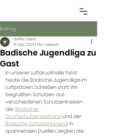
Beitrag
Steffen Essert
13. Dez. 2025
1 Min. Lesezeit
Badische Jugendliga zu
Gast
In unserer Luftdruckhalle fand 
heute die Badische Jugendliga im 
Luftpistolen Schießen statt. Wir 
begrüßten Schützen aus 
verschiedenen Schützenkreisen 
der 
Badischer 
Sportschützenverband
 und der 
Badische Schützenjugend
. In 
spannenden Duellen zeigten die 