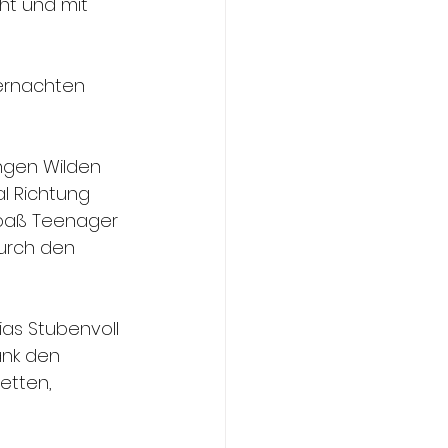
t und mit 
ernachten 
ngen Wilden 
l Richtung 
 Spaß Teenager 
urch den 
as Stubenvoll 
ank den 
etten, 