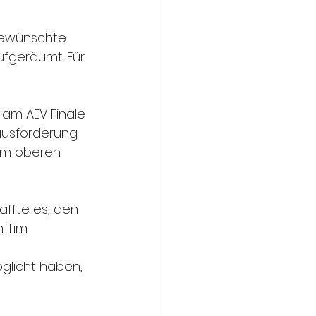
gewünschte 
fgeräumt. Für 
am AEV Finale 
ausforderung 
 im oberen 
affte es, den 
 Tim.
glicht haben, 