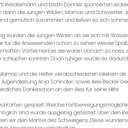
effi Weckemann und Kristin Donner sponserten lecke
n dann die Jungen Wilden, Mamas und Schwester, J
gend gemütlich zusammen und ließen es sich schme
stig wurden die Jungen Wilden als sie sich mit Wasse
r für die Anwesenden schön zu sehen wieviel Spaß
hatten. Vorteil hierbei, sie waren danach so nass, d
e schlüpfen konnten. Doch ruhiger wurde es dadurch
Mamas und die Helfer verabschiedeten blieben als 
 Jugendleitung Anja Schindler, sowie Alex Becker be
 herzliches Dankeschön an den Alex für seine Hilfe.
nd Karten gespielt. Welche Fortbewegungsmöglichke
öglich sind wurde ausgiebig getestet. Über den Rest
en wir den Mantel des Schweigens. Diese wunder
den Anwesenden vorbehalten.