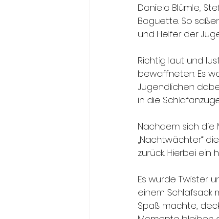
Daniela Blümle, St
Baguette. So saße
und Helfer der Ju
Richtig laut und lu
bewaffneten. Es wa
Jugendlichen dabei 
in die Schlafanzüg
Nachdem sich die 
„Nachtwächter“ die
zurück. Hierbei ein
Es wurde Twister u
einem Schlafsack m
Spaß machte, deck
Momente bleiben 