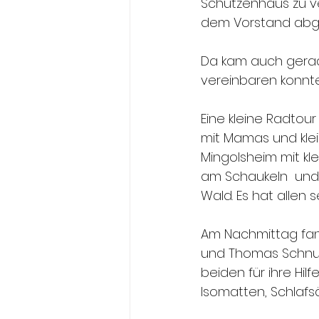
Schützenhaus zu v
dem Vorstand abg
Da kam auch gerad
vereinbaren konnte
Eine kleine Radtou
mit Mamas und klei
Mingolsheim mit kle
am Schaukeln  und 
Wald. Es hat allen 
Am Nachmittag fand
und Thomas Schnur w
beiden für ihre Hil
Isomatten, Schlafsä