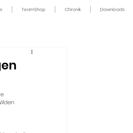
s
TeamShop
Chronik
Downloads
gen
ie 
ilden 