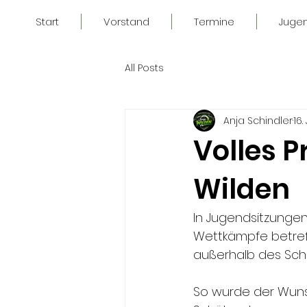
Start
Vorstand
Termine
Juge
All Posts
Anja Schindler
16.
Volles 
Wilden
In Jugendsitzungen 
Wettkämpfe betref
außerhalb des Sch
So wurde der Wuns