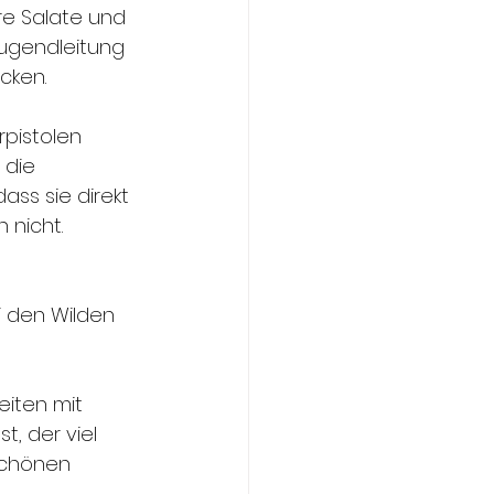
re Salate und 
ugendleitung 
cken.
rpistolen 
 die 
ass sie direkt 
 nicht.
i den Wilden 
iten mit 
, der viel 
schönen 