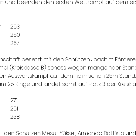
n und beenden den ersten Wettkampf auf dem erst
Alexander Fellhauer 	263
Stefan Werner		260
Andreas Pirsch		267
schaft besetzt mit den Schützen Joachim Förderer,
mel (Kreisklasse B) schoss wegen mangelnder Stand
ihren Auswärtskampf auf dem heimischen 25m Stand
 25 Ringe und landet somit auf Platz 3 der Kreiskla
Joachim Förderer		271
Roland Reiß			251
Wolfgang Steimel		238
t den Schützen Mesut Yüksel, Armando Battista und 