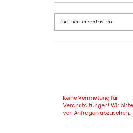
Kommentar verfassen...
*Landesjugendtag in
Seckenheim – Ehrungen,
Applaus und jede Menge
Schützenhaus
Engagement*
Schützenweg 1
76684 Östringen
Keine Vermietung für
Veranstaltungen! Wir bitte
von Anfragen abzusehen.