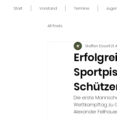
Start
Vorstand
Termine
Juge
All Posts
Steffen Essert
21.
Erfolgre
Sportpis
Schütze
Die erste Mannscha
Wettkampftag zu G
Alexander Fellhaue