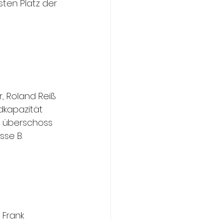
en Platz der 
 Roland Reiß 
kapazität 
, überschoss 
sse B.
Frank 