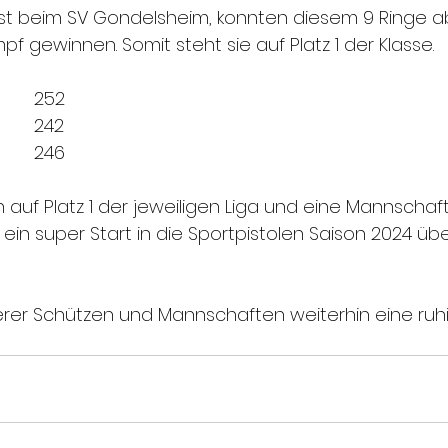
t beim SV Gondelsheim, konnten diesem 9 Ringe a
 gewinnen. Somit steht sie auf Platz 1 der Klasse.
Mesut Yüksel			252
Armando Battista		242
Frank Wagner		246
uf Platz 1 der jeweiligen Liga und eine Mannschaft 
st ein super Start in die Sportpistolen Saison 2024 üb
rer Schützen und Mannschaften weiterhin eine ruh